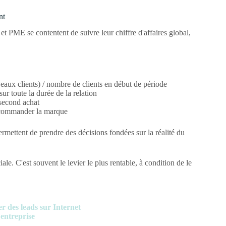
nt
t PME se contentent de suivre leur chiffre d'affaires global,
eaux clients) / nombre de clients en début de période
ur toute la durée de la relation
 second achat
recommander la marque
ermettent de prendre des décisions fondées sur la réalité du
ale. C'est souvent le levier le plus rentable, à condition de le
r des leads sur Internet
 entreprise