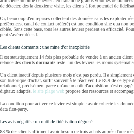
artificielle amplifie ce levier : en traitant de grands volumes de données
de détecter, dès la deuxième visite, les clients à fort potentiel de fidélisa
Or, beaucoup d'entreprises collectent des données sans les exploiter réel
préférences, canal de contact préféré) est une condition sine qua non pour
ciblée. Sans cette base, tous les autres leviers perdent en efficacité. Po
peut s'avérer décisif.
Les clients dormants : une mine d'or inexploitée
Il est statistiquement 14 fois plus probable de vendre à un ancien client
relance des
clients dormants
reste l'un des leviers les moins systématis
Un client inactif depuis plusieurs mois n'est pas perdu. Il a simpleme
son historique d'achat, suffit souvent à le réactiver. Le ROI de ce type
relationnel, précisément parce qu'aucun coût d'acquisition n'est engag
digitaux adaptés,
le site plage web
propose des ressources et accompag
La condition pour activer ce levier est simple : avoir collecté les donn
data first-party.
Les avis négatifs : un outil de fidélisation déguisé
88 % des clients affirment avoir besoin de trois achats auprès d'une mê