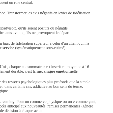
jouent un rôle central.
nce. Transformer les avis négatifs en levier de fidélisation
padvisor), qu'ils soient positifs ou négatifs
irritants avant qu'ils ne provoquent le départ
 taux de fidélisation supérieur à celui d'un client qui n'a
e service
(systématiquement sous-estimé).
s-Unis, chaque consommateur est inscrit en moyenne à 16
gement durable, c'est la
mécanique émotionnelle
.
ve des ressorts psychologiques plus profonds que la simple
et, dans certains cas, addictive au bon sens du terme.
gique.
et streaming. Pour un commerce physique ou un e-commerçant,
accès anticipé aux nouveautés, remises permanentes) génère
e de décision à chaque achat.