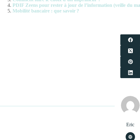
PDIF Zeens pour rester à jour de l’information (veille du ma
Mobilité bancaire : que savoir ?
Eric