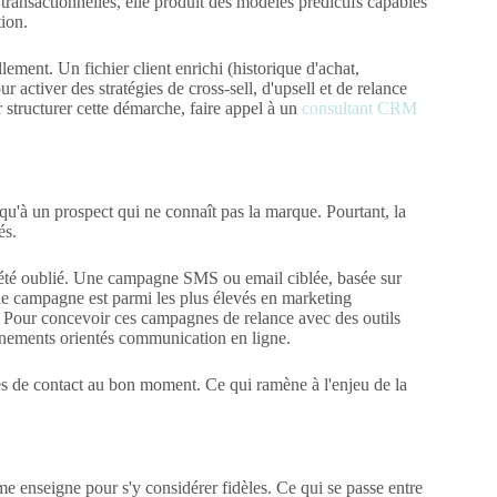
 transactionnelles, elle produit des modèles prédictifs capables
tion.
lement. Un fichier client enrichi (historique d'achat,
 activer des stratégies de cross-sell, d'upsell et de relance
ur structurer cette démarche, faire appel à un
consultant CRM
 qu'à un prospect qui ne connaît pas la marque. Pourtant, la
és.
nt été oublié. Une campagne SMS ou email ciblée, basée sur
 de campagne est parmi les plus élevés en marketing
é. Pour concevoir ces campagnes de relance avec des outils
nements orientés communication en ligne.
ées de contact au bon moment. Ce qui ramène à l'enjeu de la
me enseigne pour s'y considérer fidèles. Ce qui se passe entre