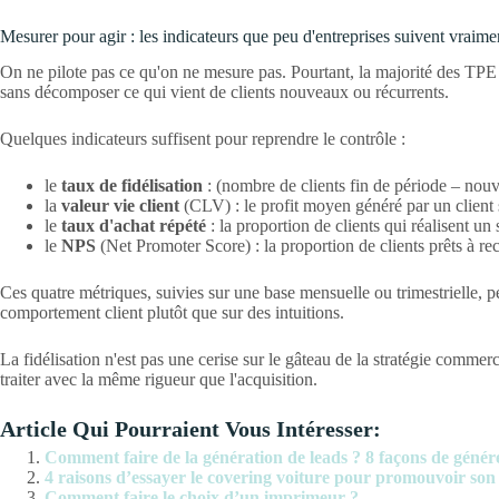
Mesurer pour agir : les indicateurs que peu d'entreprises suivent vraime
On ne pilote pas ce qu'on ne mesure pas. Pourtant, la majorité des TPE e
sans décomposer ce qui vient de clients nouveaux ou récurrents.
Quelques indicateurs suffisent pour reprendre le contrôle :
le
taux de fidélisation
: (nombre de clients fin de période – nouv
la
valeur vie client
(CLV) : le profit moyen généré par un client s
le
taux d'achat répété
: la proportion de clients qui réalisent un
le
NPS
(Net Promoter Score) : la proportion de clients prêts à 
Ces quatre métriques, suivies sur une base mensuelle ou trimestrielle, p
comportement client plutôt que sur des intuitions.
La fidélisation n'est pas une cerise sur le gâteau de la stratégie commerci
traiter avec la même rigueur que l'acquisition.
Article Qui Pourraient Vous Intéresser:
Comment faire de la génération de leads ? 8 façons de génére
4 raisons d’essayer le covering voiture pour promouvoir son
Comment faire le choix d’un imprimeur ?