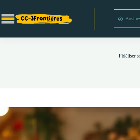
Passer
au
contenu
Busine
Fidéliser s