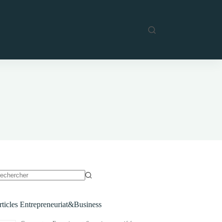
ucun
sultat
rticles Entrepreneuriat&Business