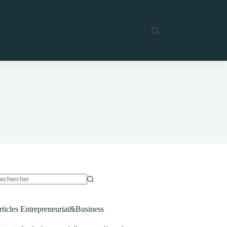
ucun
sultat
rticles Entrepreneuriat&Business