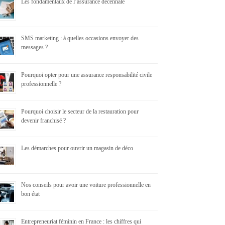
Les fondamentaux de l’assurance décennale
SMS marketing : à quelles occasions envoyer des
messages ?
Pourquoi opter pour une assurance responsabilité civile
professionnelle ?
Pourquoi choisir le secteur de la restauration pour
devenir franchisé ?
Les démarches pour ouvrir un magasin de déco
Nos conseils pour avoir une voiture professionnelle en
bon état
Entrepreneuriat féminin en France : les chiffres qui