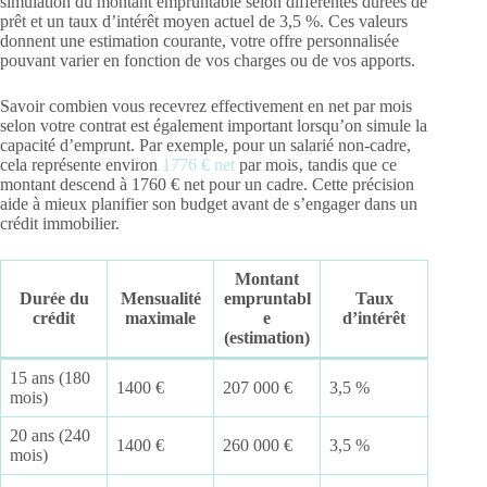
simulation du montant empruntable selon différentes durées de
prêt et un taux d’intérêt moyen actuel de 3,5 %. Ces valeurs
donnent une estimation courante, votre offre personnalisée
pouvant varier en fonction de vos charges ou de vos apports.
Savoir combien vous recevrez effectivement en net par mois
selon votre contrat est également important lorsqu’on simule la
capacité d’emprunt. Par exemple, pour un salarié non-cadre,
cela représente environ
1776 € net
par mois‚ tandis que ce
montant descend à 1760 € net pour un cadre. Cette précision
aide à mieux planifier son budget avant de s’engager dans un
crédit immobilier.
Montant
Durée du
Mensualité
empruntabl
Taux
crédit
maximale
e
d’intérêt
(estimation)
15 ans (180
1400 €
207 000 €
3,5 %
mois)
20 ans (240
1400 €
260 000 €
3,5 %
mois)