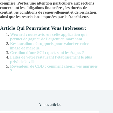
comprise. Portez une attention particulière aux sections
concernant les obligations financières, les durées de
contrat, les conditions de renouvellement et de résiliation,
ainsi que les restrictions imposées par le franchiseur.
Article Qui Pourraient Vous Intéresser:
Weward : notre avis sur cette application qui
permet de gagner de l’argent en marchant
Restauration : 6 supports pour valoriser votre
image de marque
Création d’une SCI : quels sont les étapes ?
Faites de votre restaurant l’établissement le plus
prisé de la ville
Revendeur de CBD : comment choisir vos marques
?
Autres articles